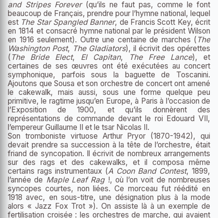
and Stripes Forever
(qu’ils ne faut pas, comme le font
beaucoup de Français, prendre pour l’hymne national, lequel
est
The Star Spangled Banner
, de Francis Scott Key, écrit
en 1814 et consacré hymne national par le président Wilson
en 1916 seulement). Outre une centaine de marches (
The
Washington Post
,
The Gladiators
), il écrivit des opérettes
(
The Bride Elect
,
El Capitan
,
The Free Lance
), et
certaines de ses œuvres ont été exécutées au concert
symphonique, parfois sous la baguette de Toscanini.
Ajoutons que Sousa et son orchestre de concert ont amené
le cakewalk, mais aussi, sous une forme quelque peu
primitive, le ragtime jusqu’en Europe, à Paris à l’occasion de
l’Exposition de 1900, et qu’ils donnèrent des
représentations de commande devant le roi Edouard VII,
l’empereur Guillaume II et le tsar Nicolas II.
Son tromboniste virtuose Arthur Pryor (1870-1942), qui
devait prendre sa succession à la tête de l’orchestre, était
friand de syncopation. Il écrivit de nombreux arrangements
sur des rags et des cakewalks, et il composa même
certains rags instrumentaux (
A Coon Band Contest
, 1899,
l’année de
Maple Leaf Rag
!, où l’on voit de nombreuses
syncopes courtes, non liées. Ce morceau fut réédité en
1918 avec, en sous-titre, une désignation plus à la mode
alors « Jazz Fox Trot »). On assiste là à un exemple de
fertilisation croisée : les orchestres de marche, qui avaient