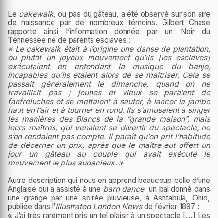
Le
cakewalk
, ou pas du gâteau, a été observé sur son aire
de naissance par de nombreux témoins. Gilbert Chase
rapporte ainsi l’information donnée par un Noir du
Tennessee né de parents esclaves :
« Le cakewalk était à l’origine une danse de plantation,
ou plutôt un joyeux mouvement qu’ils [les esclaves]
exécutaient en entendant la musique du banjo,
incapables qu’ils étaient alors de se maîtriser. Cela se
passait généralement le dimanche, quand on ne
travaillait pas ; jeunes et vieux se paraient de
fanfreluches et se mettaient à sauter, à lancer la jambe
haut en l’air et à tourner en rond. Ils s’amusaient à singer
les manières des Blancs de la “grande maison”, mais
leurs maîtres, qui venaient se divertir du spectacle, ne
s’en rendaient pas compte. Il paraît qu’on prit l’habitude
de décerner un prix, après que le maître eut offert un
jour un gâteau au couple qui avait exécuté le
mouvement le plus audacieux. »
Autre description qui nous en apprend beaucoup celle d’une
Anglaise qui a assisté à une
barn dance
, un bal donné dans
une grange par une soirée pluvieuse, à Ashtabula, Ohio,
publiée dans l’
Illustrated London News
de février 1897 :
« J’ai très rarement pris un tel plaisir à un spectacle […] Les