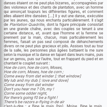
danses étaient on ne peut plus bizarres, accompagnées par
des violoneux et des chants de plantation, avec un homme
qui annonçait toujours les différentes figures, et comment
elles allaient être dansées […] Il y eut une danse, exécutée
par les jeunes, qui nous enchanta particulièrement. Il s’agit
de
Plantation Quadrille
, dont la figure principale consistait
en une grande chaîne, avec des couples se tenant à une
certaine distance, et, avant que l’homme et la femme se
prennent par la main, chacun, mais particulièrement les
femmes, faisait un pas seul composé de déhanchements
divers on ne peut plus gracieux et jolis. Assises tout au tour
de la salle, les personnes plus âgées battaient la me sure
selon la musique et la danse en tapant dans leurs mains, puis
sur un genou, puis sur l’autre, tout en frappant du pied et en
chantant le couplet suivant :
Hoe de corn, hoe de corn, Moses,
Hoe de corn, Moses, hoe de corn ;
Come away from dat winder [: that window]
My lub and my dub [: love and dove]
Come away from dat winder
Don’t you hear me ? Oh, my !
Corne some odder night,
For there’s going f0 be a fight !
There’s be razors a-flying in de air
c’est-à-dire : « Bine le maïs (bis), Moïse, Bine le maïs,