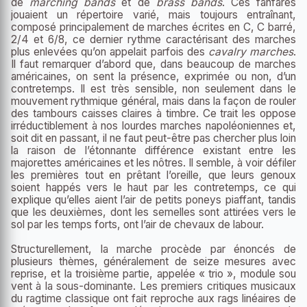
de
marching bands
et de
brass bands
. Ces fanfares
jouaient un répertoire varié, mais toujours entraînant,
composé principalement de marches écrites en C, C barré,
2/4 et 6/8, ce dernier rythme caractérisant des marches
plus enlevées qu’on appelait parfois des
cavalry marches
.
Il faut remarquer d’abord que, dans beaucoup de marches
américaines, on sent la présence, exprimée ou non, d’un
contretemps. Il est très sensible, non seulement dans le
mouvement rythmique général, mais dans la façon de rouler
des tambours caisses claires à timbre. Ce trait les oppose
irréductiblement à nos lourdes marches napoléoniennes et,
soit dit en passant, il ne faut peut-être pas chercher plus loin
la raison de l’étonnante différence existant entre les
majorettes américaines et les nôtres. Il semble, à voir défiler
les premières tout en prêtant l’oreille, que leurs genoux
soient happés vers le haut par les contretemps, ce qui
explique qu’elles aient l’air de petits poneys piaffant, tandis
que les deuxièmes, dont les semelles sont attirées vers le
sol par les temps forts, ont l’air de chevaux de labour.
Structurellement, la marche procède par énoncés de
plusieurs thèmes, généralement de seize mesures avec
reprise, et la troisième partie, appelée « trio », module sou
vent à la sous-dominante. Les premiers critiques musicaux
du ragtime classique ont fait reproche aux rags linéaires de