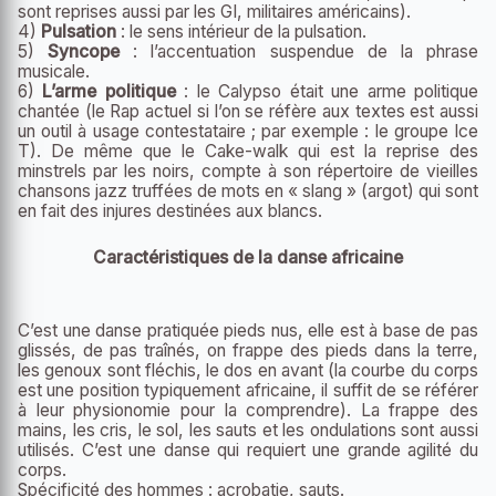
sont reprises aussi par les GI, militaires américains).
4)
Pulsation
: le sens intérieur de la pulsation.
5)
Syncope
: l’accentuation suspendue de la phrase
musicale.
6)
L’arme politique
: le Calypso était une arme politique
chantée (le Rap actuel si l’on se réfère aux textes est aussi
un outil à usage contestataire ; par exemple : le groupe Ice
T). De même que le Cake-walk qui est la reprise des
minstrels par les noirs, compte à son répertoire de vieilles
chansons jazz truffées de mots en « slang » (argot) qui sont
en fait des injures destinées aux blancs.
Caractéristiques de la danse africaine
C’est une danse pratiquée pieds nus, elle est à base de pas
glissés, de pas traînés, on frappe des pieds dans la terre,
les genoux sont fléchis, le dos en avant (la courbe du corps
est une position typiquement africaine, il suffit de se référer
à leur physionomie pour la comprendre). La frappe des
mains, les cris, le sol, les sauts et les ondulations sont aussi
utilisés. C’est une danse qui requiert une grande agilité du
corps.
Spécificité des hommes : acrobatie, sauts.