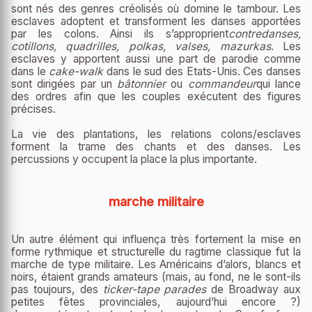
sont nés des genres créolisés où domine le tambour. Les
esclaves adoptent et transforment les danses apportées
par les colons. Ainsi ils s’approprient
contredanses,
cotillons, quadrilles, polkas, valses, mazurkas
. Les
esclaves y apportent aussi une part de parodie comme
dans le
cake-walk
dans le sud des Etats-Unis. Ces danses
sont dirigées par un
bâtonnier
ou
commandeur
qui lance
des ordres afin que les couples exécutent des figures
précises.
La vie des plantations, les relations colons/esclaves
forment la trame des chants et des danses. Les
percussions y occupent la place la plus importante.
marche militaire
Un autre élément qui influença très fortement la mise en
forme rythmique et structurelle du ragtime classique fut la
marche de type militaire. Les Américains d’alors, blancs et
noirs, étaient grands amateurs (mais, au fond, ne le sont-ils
pas toujours, des
ticker-tape parades
de Broadway aux
petites fêtes provinciales, aujourd’hui encore ?)