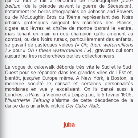
qui va tout à fait à l’encontre de l’iconographie
post-
bellum
(de la période suivant la guerre de Sécession),
notamment les belles lithographies de Johnson and Powers
ou de McLoughlin Bros du 19
ème
représentant des Noirs
urbains grotesques singeant les manières des Blancs,
cigare aux lèvres et chaîne de montre barrant le ventre,
mais tenant en main un coq champion qu’ils amènent au
combat, ou des Noirs ruraux, particulièrement des enfants,
se gavant de pastèques volées
(« Oh, them watermillions
! »
pour
« Oh ! these watermelons ! »
), gravures qui sont
aujourd’hui très recherchées par les collectionneurs.
La vogue du cakewalk déborda très vite le Sud et le Sud-
Ouest pour se répandre dans les grandes villes de l’Est et,
bientôt, jusqu’en Europe même. A New York, à Boston, la
meilleure société le dansait et certaines personnalités
mondaines en vue y excellaient. On l’a dansé aussi à
Londres, à Paris, à Vienne et à Leipzig où, le 5 février 1905,
l’
Illustrierte Zeitung
s’alarme de cette décadence de la
danse dans un article intitulé
Der Cake Walk
.
juba