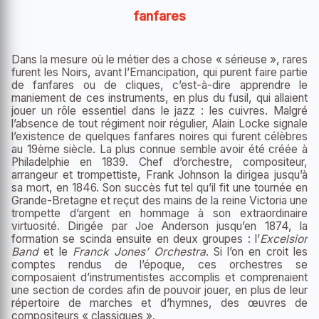
fanfares
Dans la mesure où le métier des a chose « sérieuse », rares
furent les Noirs, avant l’Emancipation, qui purent faire partie
de fanfares ou de cliques, c’est-à-dire apprendre le
maniement de ces instruments, en plus du fusil, qui allaient
jouer un rôle essentiel dans le jazz : les cuivres. Malgré
l’absence de tout régiment noir régulier, Alain Locke signale
l’existence de quelques fanfares noires qui furent célèbres
au 19
ème
siècle. La plus connue semble avoir été créée à
Philadelphie en 1839. Chef d’orchestre, compositeur,
arrangeur et trompettiste, Frank Johnson la dirigea jusqu’à
sa mort, en 1846. Son succès fut tel qu’il fit une tournée en
Grande-Bretagne et reçut des mains de la reine Victoria une
trompette d’argent en hommage à son extraordinaire
virtuosité. Dirigée par Joe Anderson jusqu’en 1874, la
formation se scinda ensuite en deux groupes : l’
Excelsior
Band
et le
Franck Jones’ Orchestra
. Si l’on en croit les
comptes rendus de l’époque, ces orchestres se
composaient d’instrumentistes accomplis et comprenaient
une section de cordes afin de pouvoir jouer, en plus de leur
répertoire de marches et d’hymnes, des œuvres de
compositeurs « classiques ».