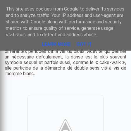
Sombre
This site uses cookies from Google to deliver its services
and to analyze traffic. Your IP address and user-agent are
shared with Google along with performance and security
metrics to ensure quality of service, generate usage
RACINES DU JAZZ - LES DANSES
statistics, and to detect and address abuse.
LEARN MORE
GOT IT
De très nombreux termes désignent des danses en vogue à
différentes périodes de la vie du blues. Activité qui permet
un nécessaire défoulement, la danse est le plus souvent
symbole sexuel et parfois aussi, comme le « cake-walk »,
elle participe de la démarche de double sens vis-à-vis de
l’homme blanc.