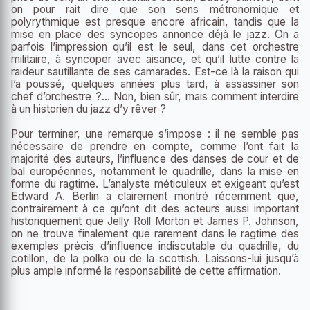
on pour rait dire que son sens métronomique et
polyrythmique est presque encore africain, tandis que la
mise en place des syncopes annonce déjà le jazz. On a
parfois l’impression qu’il est le seul, dans cet orchestre
militaire, à syncoper avec aisance, et qu’il lutte contre la
raideur sautillante de ses camarades. Est-ce là la raison qui
l’a poussé, quelques années plus tard, à assassiner son
chef d’orchestre ?... Non, bien sûr, mais comment interdire
à un historien du jazz d’y rêver ?
Pour terminer, une remarque s’impose : il ne semble pas
nécessaire de prendre en compte, comme l’ont fait la
majorité des auteurs, l’influence des danses de cour et de
bal européennes, notamment le quadrille, dans la mise en
forme du ragtime. L’analyste méticuleux et exigeant qu’est
Edward A. Berlin a clairement montré récemment que,
contrairement à ce qu’ont dit des acteurs aussi important
historiquement que Jelly Roll Morton et James P. Johnson,
on ne trouve finalement que rarement dans le ragtime des
exemples précis d’influence indiscutable du quadrille, du
cotillon, de la polka ou de la scottish. Laissons-lui jusqu’à
plus ample informé la responsabilité de cette affirmation.