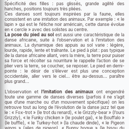
Spécificité des filles : pas glissés, grande agilité des
hanches, positions toujours très pliées.
Ces danses sont toujours inspirées par la faune, elles
consistent en une imitation des animaux. Par exemple : « le
lapin » qui est le fétiche noir américain, cette danse évolue
en « cercle » avec des solistes au centre.
La pose du pied au sol
est aussi une caractéristique de la
danse africaine, suite à l’observation et à l’imitation des
animaux. La dynamique des appuis au sol varie : légère,
lourde, rapide, lente et traînante. Le pied à plat : pas typique
de la danse africaine allant, vers la mère, la terre pour puiser
sa force et récolter sa nourriture le rappelle l’action de se
plier vers la terre, se coucher, se reposer. Le pied en demi-
pointe : le désir de s’élever est plus une conception
occidentale, aller vers le ciel… être au-dessus… paraître
plus grand…
L’observation et
l’imitation des animaux
ont engendré
toute une gamme de danses diverses (parfois il ne s’agit
que d’une marche ou d’un mouvement spécifique) on les
retrouve tout au long de l’évolution de la danse jazz tel que
le : « Fox-trot » (le trot du renard), « le Grizzly-bear » (l’ours
Grizzly), « le Funky chicken » (le poulet gai), « le Bouffalo »
(le buffle), « le Turkey-hot » (la chaude dinde), « le Pigeon
wings » (ailes de pigeon), « Bunny hogue » (le bisou du