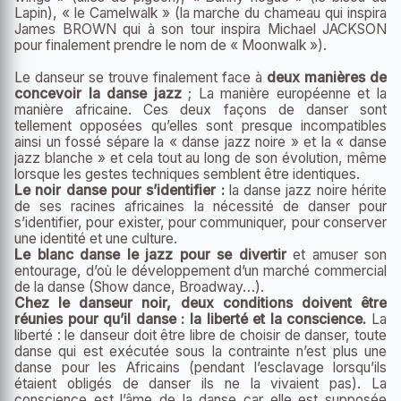
Lapin), « le Camelwalk » (la marche du chameau qui inspira
James BROWN qui à son tour inspira Michael JACKSON
pour finalement prendre le nom de « Moonwalk »).
Le danseur se trouve finalement face à
deux manières de
concevoir la danse jazz
; La manière européenne et la
manière africaine. Ces deux façons de danser sont
tellement opposées qu’elles sont presque incompatibles
ainsi un fossé sépare la « danse jazz noire » et la « danse
jazz blanche » et cela tout au long de son évolution, même
lorsque les gestes techniques semblent être identiques.
Le noir danse pour s’identifier :
la danse jazz noire hérite
de ses racines africaines la nécessité de danser pour
s’identifier, pour exister, pour communiquer, pour conserver
une identité et une culture.
Le blanc danse le jazz pour se divertir
et amuser son
entourage, d’où le développement d’un marché commercial
de la danse (Show dance, Broadway…).
Chez le danseur noir, deux conditions doivent être
réunies pour qu’il danse : la liberté et la conscience.
La
liberté : le danseur doit être libre de choisir de danser, toute
danse qui est exécutée sous la contrainte n’est plus une
danse pour les Africains (pendant l’esclavage lorsqu’ils
étaient obligés de danser ils ne la vivaient pas). La
conscience est l’âme de la danse car elle est supposée