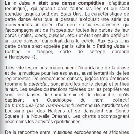
La « Juba » était une danse compétitive
(d’aptitude
technique), qui apparut dans toutes les îles et qui s’est
étendue jusqu’au sud des Etats Unis. La caractéristique de
cette danse était que le danseur exécutait une série de
mouvements au milieu d’un cercle d’autres danseurs qui
l’accompagnaient de frappes sur toutes les parties de leur
corps (mains, pieds, cuisses, etc.) et était ensuite défié par
un autre danseur qui entrait dans le cercle. Aux Etats-Unis
cette danse s’est appelée par la suite le «
Patting Juba
»
(patting = frapper, sorte de solfège corporel
« Handbone »).
Très vite les colons comprennent l’importance de la danse
et de la musique pour les esclaves, aussi tentent-ils de les
réglementer. De nombreuses danses, jugées trop érotiques
(comme la
calenda
), sont interdites par le clergé et ont lieu
la nuit. Les seules distractions tolérées par les propriétaires
sont les danses du samedi soir et du dimanche, qu’ils
baptisent en Guadeloupe du nom collectif
de
bamboula
(ces
bamboulas
furent ensuite introduites en
Louisiane par des Haïtiens et se dansaient sur Congo
Square à la Nouvelle Orléans). Les chants accompagnent
néanmoins les activités quotidiennes.
De la rencontre entre musiques européennes et africaines