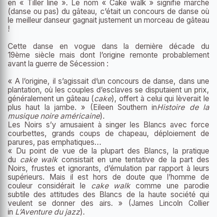
en « Tiller line ». Le nom « Cake walk » signifie marche
(danse ou pas) du gâteau, c’était un concours de danse où
le meilleur danseur gagnait justement un morceau de gâteau
!
Cette danse en vogue dans la dernière décade du
19
ème
siècle mais dont l’origine remonte probablement
avant la guerre de Sécession :
« A l’origine, il s’agissait d’un concours de danse, dans une
plantation, où les couples d’esclaves se disputaient un prix,
généralement un gâteau (
cake
), offert à celui qui lèverait le
plus haut la jambe. » (Eileen Southern in
Histoire de la
musique noire américaine
).
Les Noirs s’y amusaient à singer les Blancs avec force
courbettes, grands coups de chapeau, déploiement de
parures, pas emphatiques…
« Du point de vue de la plupart des Blancs, la pratique
du
cake walk
consistait en une tentative de la part des
Noirs, frustes et ignorants, d’émulation par rapport à leurs
supérieurs. Mais il est hors de doute que l’homme de
couleur considérait le
cake walk
comme une parodie
subtile des attitudes des Blancs de la haute société qui
veulent se donner des airs. » (James Lincoln Collier
in
L’Aventure du jazz
).