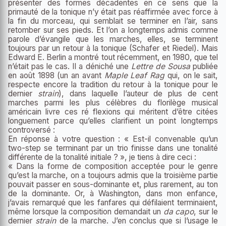
présenter des formes décadentes en ce sens que la
primauté de la tonique n’y était pas réaffirmée avec force à
la fin du morceau, qui semblait se terminer en l’air, sans
retomber sur ses pieds. Et l’on a longtemps admis comme
parole d’évangile que les marches, elles, se terminent
toujours par un retour à la tonique (Schafer et Riedel). Mais
Edward E. Berlin a montré tout récemment, en 1980, que tel
n’était pas le cas. II a déniché une
Lettre de Sousa
publiée
en août 1898 (un an avant
Maple Leaf Rag
qui, on le sait,
respecte encore la tradition du retour à la tonique pour le
dernier
strain
), dans laquelle l’auteur de plus de cent
marches parmi les plus célèbres du florilège musical
américain livre ces ré flexions qui méritent d’être citées
longuement parce qu’elles clarifient un point longtemps
controversé :
En réponse à votre question : « Est-il convenable qu’un
two-step se terminant par un trio finisse dans une tonalité
différente de la tonalité initiale ? », je tiens à dire ceci :
« Dans la forme de composition acceptée pour le genre
qu’est la marche, on a toujours admis que la troisième partie
pouvait passer en sous-dominante et, plus rarement, au ton
de la dominante. Or, à Washington, dans mon enfance,
j’avais remarqué que les fanfares qui défilaient terminaient,
même lorsque la composition demandait un
da capo
, sur le
dernier
strain
de la marche. J’en conclus que si l’usage le