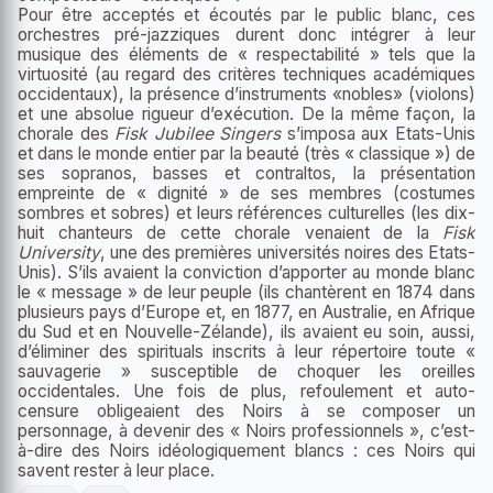
Pour être acceptés et écoutés par le public blanc, ces
orchestres pré-jazziques durent donc intégrer à leur
musique des éléments de « respectabilité » tels que la
virtuosité (au regard des critères techniques académiques
occidentaux), la présence d’instruments «nobles» (violons)
et une absolue rigueur d’exécution. De la même façon, la
chorale des
Fisk Jubilee Singers
s’imposa aux Etats-Unis
et dans le monde entier par la beauté (très « classique ») de
ses sopranos, basses et contraltos, la présentation
empreinte de « dignité » de ses membres (costumes
sombres et sobres) et leurs références culturelles (les dix-
huit chanteurs de cette chorale venaient de la
Fisk
University
, une des premières universités noires des Etats-
Unis). S’ils avaient la conviction d’apporter au monde blanc
le « message » de leur peuple (ils chantèrent en 1874 dans
plusieurs pays d’Europe et, en 1877, en Australie, en Afrique
du Sud et en Nouvelle-Zélande), ils avaient eu soin, aussi,
d’éliminer des spirituals inscrits à leur répertoire toute «
sauvagerie » susceptible de choquer les oreilles
occidentales. Une fois de plus, refoulement et auto-
censure obligeaient des Noirs à se composer un
personnage, à devenir des « Noirs professionnels », c’est-
à-dire des Noirs idéologiquement blancs : ces Noirs qui
savent rester à leur place.