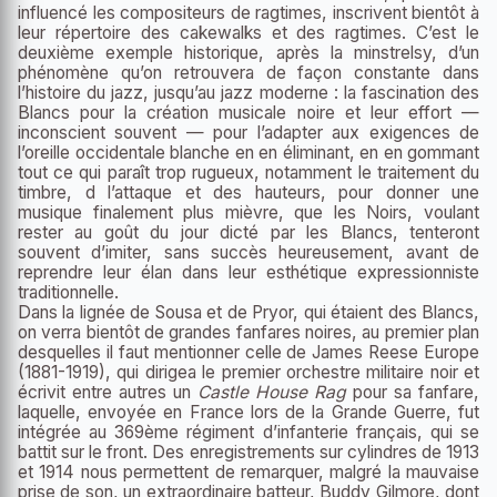
influencé les compositeurs de ragtimes, inscrivent bientôt à
leur répertoire des cakewalks et des ragtimes. C’est le
deuxième exemple historique, après la minstrelsy, d’un
phénomène qu’on retrouvera de façon constante dans
l’histoire du jazz, jusqu’au jazz moderne : la fascination des
Blancs pour la création musicale noire et leur effort —
inconscient souvent — pour l’adapter aux exigences de
l’oreille occidentale blanche en en éliminant, en en gommant
tout ce qui paraît trop rugueux, notamment le traitement du
timbre, d l’attaque et des hauteurs, pour donner une
musique finalement plus mièvre, que les Noirs, voulant
rester au goût du jour dicté par les Blancs, tenteront
souvent d’imiter, sans succès heureusement, avant de
reprendre leur élan dans leur esthétique expressionniste
traditionnelle.
Dans la lignée de Sousa et de Pryor, qui étaient des Blancs,
on verra bientôt de grandes fanfares noires, au premier plan
desquelles il faut mentionner celle de James Reese Europe
(1881-1919), qui dirigea le premier orchestre militaire noir et
écrivit entre autres un
Castle House Rag
pour sa fanfare,
laquelle, envoyée en France lors de la Grande Guerre, fut
intégrée au 369
ème
régiment d’infanterie français, qui se
battit sur le front. Des enregistrements sur cylindres de 1913
et 1914 nous permettent de remarquer, malgré la mauvaise
prise de son, un extraordinaire batteur, Buddy Gilmore, dont