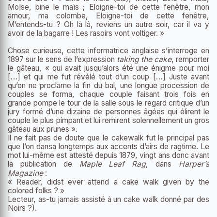
Moïse, bine le maïs ; Eloigne-toi de cette fenêtre, mon
amour, ma colombe, Eloigne-toi de cette fenêtre,
M’entends-tu ? Oh là là, reviens un autre soir, car il va y
avoir de la bagarre ! Les rasoirs vont voltiger. »
Chose curieuse, cette informatrice anglaise s’interroge en
1897 sur le sens de l’expression
taking the cake
, remporter
le gâteau, « qui avait jusqu’alors été une énigme pour moi
[…] et qui me fut révélé tout d’un coup […] Juste avant
qu’on ne proclame la fin du bal, une longue procession de
couples se forma, chaque couple faisant trois fois en
grande pompe le tour de la salle sous le regard critique d’un
jury formé d’une dizaine de personnes âgées qui élirent le
couple le plus pimpant et lui remirent solennellement un gros
gâteau aux prunes ».
Il ne fait pas de doute que le cakewalk fut le principal pas
que l’on dansa longtemps aux accents d’airs de ragtime. Le
mot lui-même est attesté depuis 1879, vingt ans donc avant
la publication de
Maple Leaf Rag
, dans
Harper’s
Magazine
:
« Reader, didst ever attend a cake walk given by the
colored folks ? »
Lecteur, as-tu jamais assisté à un cake walk donné par des
Noirs ?).