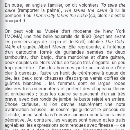
En outre, en anglais familier, on dit volontiers
To take the
cake
(remporter la palme),
He takes the cake
(à lui le
pompon !) ou
That really takes the cake
(ça, alors ! c’est le
bouquet !).
On peut voir au Musée d’art moderne de New York
(MOMA) une très belle aquarelle de 1890 (sept ans avant
les premiers rags de Turpin et de Krell) intitulée
The Cake
Walk
et signée Albert Meyer. Elle représente, à l’intérieur
d’un cartouche formé de guirlandes semées de deux
tambourins, d’un banjo, d’une mandoline et d’une guitare,
deux couples de Noirs vêtus de façon très élégante, un peu
trop peut-être : l’un des hommes porte un costume d’été
clair à carreaux, l’autre un habit de cérémonie à queue de
pie, les deux sont chaussés d’escarpins vernis coiffés de
guêtres blanches ; les femmes sont en larges robes
plissées très ornementées et portent des chapeaux fleuris
et enrubannés ; tous les quatre se pavanent d’un air très
brave, avec des ronds de jambe, le buste rejeté en arrière.
Chose curieuse, si l’on devine assurément une note
d’admiration amusée, un sourire qui guiderait le pinceau de
l’artiste, on ne sent dans l’oeuvre aucune connotation raciste
péjorative. Au contraire, les visages sont beaux et les traits
agréables, les expressions sont rendues avec finesse — ce