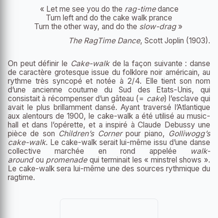
« Let me see you do the
rag-time
dance
Turn left and do the cake walk prance
Turn the other way, and do the
slow-drag
»
The RagTime Dance
, Scott Joplin (1903).
On peut définir le
Cake-walk
de la façon suivante : danse
de caractère grotesque issue du folklore noir américain, au
rythme très syncopé et notée à 2/4. Elle tient son nom
d’une ancienne coutume du Sud des Etats-Unis, qui
consistait à récompenser d’un gâteau (=
cake
) l’esclave qui
avait le plus brillamment dansé. Ayant traversé l’Atlantique
aux alentours de 1900, le cake-walk a été utilisé au music-
hall et dans l’opérette, et a inspiré à Claude Debussy une
pièce de son
Children’s Corner
pour piano,
Golliwogg’s
cake-walk
. Le cake-walk serait lui-même issu d’une danse
collective marchée en rond appelée
walk-
around
ou
promenade
qui terminait les « minstrel shows ».
Le cake-walk sera lui-même une des sources rythmique du
ragtime.