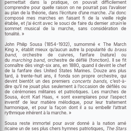
permettait dans la pratique, on pouvait difficilement
comprendre pour quelle raison on ne pourrait pas l’avaliser
au plan de la théorie, dans l’écriture d’une marche. J’ai donc
composé mes marches en faisant fi de la vieille règle
établie, et j’ai écrit avec le souci de faire du dernier
strain
le
sommet musical de la marche, sans considération de
tonalité. »
John Philip Sousa (1854-1932), surnommé « The March
King », établit mieux qu’aucun autre la popularité du
brass
band
, orchestre de cuivres, fanfare (nature) ou
du
marching band
, orchestre de défilé (fonction). Il se fit
connaître dès vingt-six ans, en 1880, quand il devint le chef
de la fanfare des United States Marines. Douze ans plus
tard, à trente-huit ans, il fonda son propre orchestre, qui
devint bientôt un des premiers
concerts bands
, c’est-à-
dire qu’il ne jouait plus seulement à l’occasion de défilés ou
de cérémonies militaires et patriotiques. Les marches de
Sousa, écrit Karl Haas, « sont exemplaires pour l’aspect
inventif de leur matière mélodique, pour leur traitement
harmonique, et pour la façon dont il a su embellir l’attrait
rythmique inhérent à la marche. »
Sousa reste immortel pour avoir donné à la nation amé
ricaine un de ses plus chers hymnes patriotiques,
The Stars