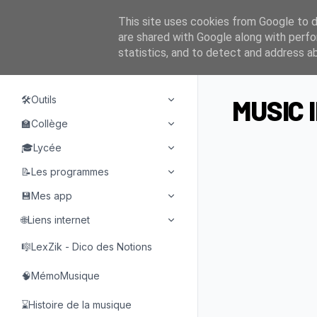
This site uses cookies from Google to de
are shared with Google along with perfo
statistics, and to detect and address a
NAVIGATION
🛠️Outils
MUSIC I
🏫Collège
🎓Lycée
📝Les programmes
💾Mes app
🌐Liens internet
🎼LexZik - Dico des Notions
🧠MémoMusique
⌛Histoire de la musique