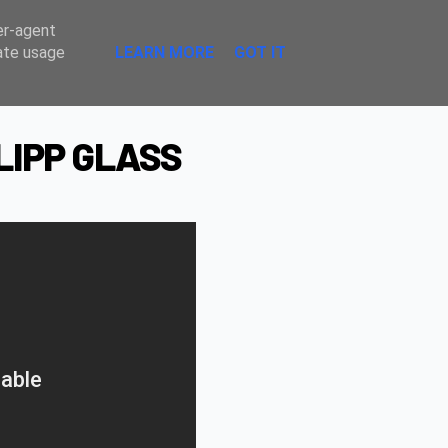
Sombre
er-agent
rate usage
LEARN MORE
GOT IT
ILIPP GLASS