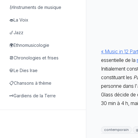
🎻Instruments de musique
👄La Voix
🎷Jazz
🌍Ethnomusicologie
« Music in 12 Par
📆Chronologies et frises
essentielle de la
Initialement con
💀Le Dies Irae
constituant les
P
📋Chansons à thème
personne dans l'a
Glass décide de c
🗝️Gardiens de la Terre
30 min à 4 h, mai
contemporain
g