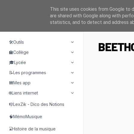
This site uses cookies from Google to de
are shared with Google along with perfo
statistics, and to detect and address a
NAVIGATION
🛠️Outils
BEETHO
🏫Collège
🎓Lycée
📝Les programmes
💾Mes app
🌐Liens internet
🎼LexZik - Dico des Notions
🧠MémoMusique
⌛Histoire de la musique