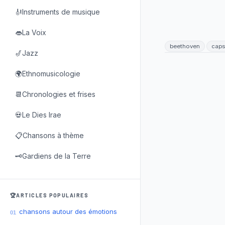
🎻Instruments de musique
👄La Voix
beethoven
caps
🎷Jazz
🌍Ethnomusicologie
📆Chronologies et frises
💀Le Dies Irae
📋Chansons à thème
🗝️Gardiens de la Terre
🏆ARTICLES POPULAIRES
chansons autour des émotions
01