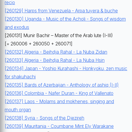
recio
[260129] Harps from Venezuela - Arpa tuyera & buche
[260130] Uganda - Music of the Acholi - Songs of wisdom
and exodus
[260131] Munir Bachir – Master of the Arab lute (I-III)
[= 260006 + 260050 + 260071]
[260132] Algeria - Beihdja Rahal - La Nuba Zidan
[260133] Algeria - Beihdja Rahal - La Nuba Hsin
[260134] Japan - Yoshio Kurahashi - Honkyoku, zen music
for shakuhachi
[260135] Bards of Azerbaijan - Anthology of ashiq (I-II)
[260136] Colombia - Nafer Duran - King of Vallenato
[260137] Laos - Molams and mokhenes, singing and
mouth organ
[260138] Syria - Songs of the Djezireh
[260139] Mauritania - Coumbane Mint Ely Warakane