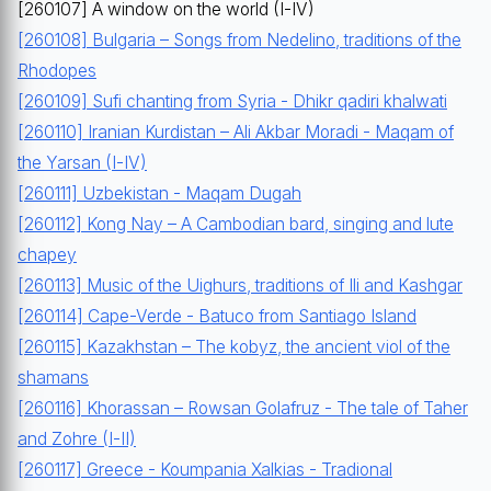
[260107] A window on the world (I-IV)
[260108] Bulgaria – Songs from Nedelino, traditions of the
Rhodopes
[260109] Sufi chanting from Syria - Dhikr qadiri khalwati
[260110] Iranian Kurdistan – Ali Akbar Moradi - Maqam of
the Yarsan (I-IV)
[260111] Uzbekistan - Maqam Dugah
[260112] Kong Nay – A Cambodian bard, singing and lute
chapey
[260113] Music of the Uighurs, traditions of Ili and Kashgar
[260114] Cape-Verde - Batuco from Santiago Island
[260115] Kazakhstan – The kobyz, the ancient viol of the
shamans
[260116] Khorassan – Rowsan Golafruz - The tale of Taher
and Zohre (I-II)
[260117] Greece - Koumpania Xalkias - Tradional