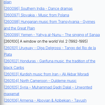
plain
[260096] Southern India - Dance dramas
[260097] Slovakia - Music from Polana
[260098] Hungarian music from Transylvania - Gyimes
and the Great Plain
[260099] Yemen - Yahya al-Nunu - The singing of Sanaa
[260100] A window on the world Vol. 2 (1992-1995)
[260101] Uruguay - Olga Delgrossi - Tango del Rio de la
Plata
[260102] Honduras - Garifuna music, the tradition of the
black Caribs
[260103] Kurdish music from Iran – Ali Akbar Moradi
[260104] North Cameroon - Ouldeme music
[260105] Syria – Muhammad Qadri Dalal – Unwonted
maqamat
[260106] Armenia - Abovian & Azibekian - Tavush