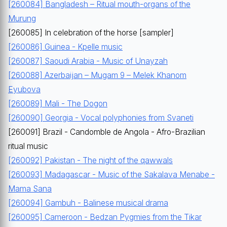
[260084] Bangladesh – Ritual mouth-organs of the
Murung
[260085] In celebration of the horse [sampler]
[260086] Guinea - Kpelle music
[260087] Saoudi Arabia - Music of Unayzah
[260088] Azerbaijan – Mugam 9 – Melek Khanom
Eyubova
[260089] Mali - The Dogon
[260090] Georgia - Vocal polyphonies from Svaneti
[260091] Brazil - Candomble de Angola - Afro-Brazilian
ritual music
[260092] Pakistan - The night of the qawwals
[260093] Madagascar - Music of the Sakalava Menabe -
Mama Sana
[260094] Gambuh - Balinese musical drama
[260095] Cameroon - Bedzan Pygmies from the Tikar