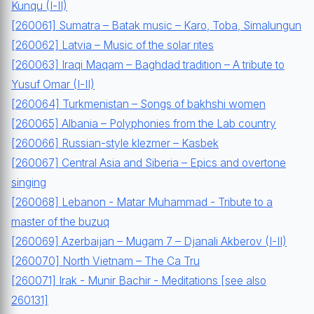
Kunqu (I-II)
[260061] Sumatra – Batak music – Karo, Toba, Simalungun
[260062] Latvia – Music of the solar rites
[260063] Iraqi Maqam – Baghdad tradition – A tribute to
Yusuf Omar (I-II)
[260064] Turkmenistan – Songs of bakhshi women
[260065] Albania – Polyphonies from the Lab country
[260066] Russian-style klezmer – Kasbek
[260067] Central Asia and Siberia – Epics and overtone
singing
[260068] Lebanon - Matar Muhammad - Tribute to a
master of the buzuq
[260069] Azerbaijan – Mugam 7 – Djanali Akberov (I-II)
[260070] North Vietnam – The Ca Tru
[260071] Irak - Munir Bachir - Meditations [see also
260131]