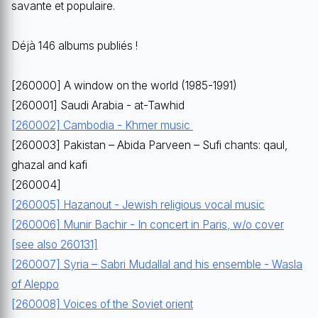
savante et populaire.
Déjà 146 albums publiés !
[260000] A window on the world (1985-1991)
[260001] Saudi Arabia - at-Tawhid
[260002] Cambodia - Khmer music
[260003] Pakistan – Abida Parveen – Sufi chants: qaul,
ghazal and kafi
[260004]
[260005] Hazanout - Jewish religious vocal music
[260006] Munir Bachir - In concert in Paris, w/o cover
[see also 260131]
[260007] Syria – Sabri Mudallal and his ensemble - Wasla
of Aleppo
[260008] Voices of the Soviet orient