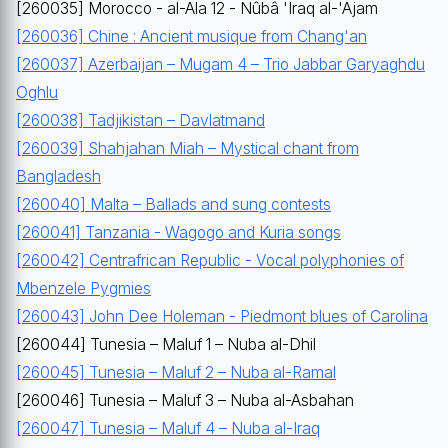
[260035] Morocco - al-Ala 12 - Nûbâ 'Iraq al-'Ajam
[260036] Chine : Ancient musique from Chang'an
[260037] Azerbaijan – Mugam 4 – Trio Jabbar Garyaghdu
Oghlu
[260038] Tadjikistan – Davlatmand
[260039] Shahjahan Miah – Mystical chant from
Bangladesh
[260040] Malta – Ballads and sung contests
[260041] Tanzania - Wagogo and Kuria songs
[260042] Centrafrican Republic - Vocal polyphonies of
Mbenzele Pygmies
[260043] John Dee Holeman - Piedmont blues of Carolina
[260044] Tunesia – Maluf 1 – Nuba al-Dhil
[260045] Tunesia – Maluf 2 – Nuba al-Ramal
[260046] Tunesia – Maluf 3 – Nuba al-Asbahan
[260047] Tunesia – Maluf 4 – Nuba al-Iraq