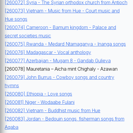
[260072] Syria - The Syrian orthodox church from Antioch
[260073] Vietnam - Music from Hue - Court music and
Hue songs
[260074] Cameroon - Bamum kingdom - Palace and
secret societies music
[260075] Rwanda - Medard Ntamaganya - Inanga songs
[260076] Madagascar - Vocal anthology
[260077] Azerbaijan - Mugam 8 - Gandab Gulieva
[260078] Mauretania – Aicha mint Chighaly - Azawan
[260079] John Burrus - Cowboy songs and country
hymns
[260080] Ethiopia - Love songs
[260081] Niger - Wodaabe Fulani
[260082] Vietnam - Buddhist music from Hue
[260083] Jordan - Bedouin songs, fisherman songs from
Aqaba