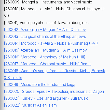
[260009] Mongolia - Instrumental and vocal music
[260010] Morocco - al-Ala 1 - Nuba Gharibat al-Husayn (I-
VI)
[260011] Vocal polyphonies of Taiwan aborigines
[260012] Azerbaijan – Mugam 1 – Alim Qasimov
[260013] Liturgical chants of the Ethiopian jews
[260014] Morocco - al-Ala 2 - Nuba al-Ushshaq (I-VI)
[260015] Azerbaijan – Mugam 2 – Alim Qasimov
[260016] Morocco - Anthology of Melhun (I-III)
[260017] Morocco – Gharnati music – Nûbâ Ramal
[260018] Women's songs from old Russia - Kieba, Br'ansk
& Simielski
[260019] Music from the tundra and taiga
[260020] Greece, Epirus – Takoutsia, musicians of Zagori
[260021] Turkey - Uzel and Erguner - Sufi Music
[260022] Music in Asian Islam