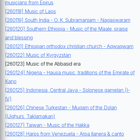
musicians from Epirus
[260118] Music of Laos
[260119] South India - O. K. Subramaniam - Nagaswaram
[260120] Southern Ethiopia - Music of the Maale, praise
and blessing
[260121] Ethiopian orthodox christian church - Aqwaqwam
[260122] Music of Kyrgyzstan
[260123] Music of the Abbasid era
[260124] Nigeria - Hausa music, traditions of the Emirate of
Kano
[260125] Indonesia, Central Java - Solonese gamelan (I-
IV)
[260126] Chinese Turkestan - Muqam of the Dolan
(Uighurs, Taklamakan)
[260127] Taiwan - Music of the Hakka
[260128] Harps from Venezuela - Arpa llanera & canto