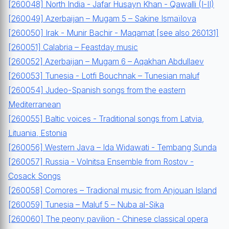
[260048] North India - Jafar Husayn Khan - Qawalli (I-II)
[260049] Azerbaijan – Mugam 5 – Sakine Ismaïlova
[260050] Irak - Munir Bachir - Maqamat [see also 260131]
[260051] Calabria – Feastday music
[260052] Azerbaijan – Mugam 6 – Aqakhan Abdullaev
[260053] Tunesia - Lotfi Bouchnak – Tunesian maluf
[260054] Judeo-Spanish songs from the eastern
Mediterranean
[260055] Baltic voices - Traditional songs from Latvia,
Lituania, Estonia
[260056] Western Java – Ida Widawati - Tembang Sunda
[260057] Russia - Volnitsa Ensemble from Rostov -
Cosack Songs
[260058] Comores – Tradional music from Anjouan Island
[260059] Tunesia – Maluf 5 – Nuba al-Sika
[260060] The peony pavilion - Chinese classical opera