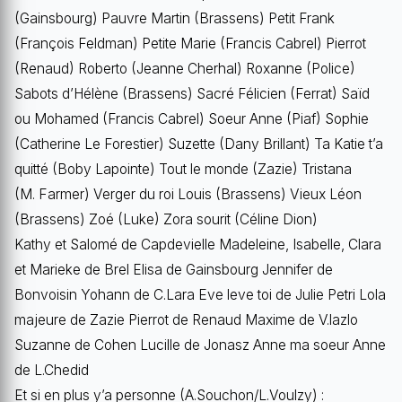
(Gainsbourg) Pauvre Martin (Brassens) Petit Frank
(François Feldman) Petite Marie (Francis Cabrel) Pierrot
(Renaud) Roberto (Jeanne Cherhal) Roxanne (Police)
Sabots d’Hélène (Brassens) Sacré Félicien (Ferrat) Saïd
ou Mohamed (Francis Cabrel) Soeur Anne (Piaf) Sophie
(Catherine Le Forestier) Suzette (Dany Brillant) Ta Katie t’a
quitté (Boby Lapointe) Tout le monde (Zazie) Tristana
(M. Farmer) Verger du roi Louis (Brassens) Vieux Léon
(Brassens) Zoé (Luke) Zora sourit (Céline Dion)
Kathy et Salomé de Capdevielle Madeleine, Isabelle, Clara
et Marieke de Brel Elisa de Gainsbourg Jennifer de
Bonvoisin Yohann de C.Lara Eve leve toi de Julie Petri Lola
majeure de Zazie Pierrot de Renaud Maxime de V.lazlo
Suzanne de Cohen Lucille de Jonasz Anne ma soeur Anne
de L.Chedid
Et si en plus y’a personne (A.Souchon/L.Voulzy) :