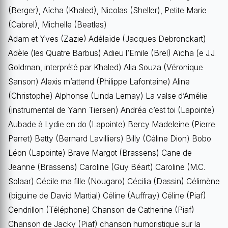
(Berger), Aïcha (Khaled), Nicolas (Sheller), Petite Marie
(Cabrel), Michelle (Beatles)
Adam et Yves (Zazie) Adélaïde (Jacques Debronckart)
Adèle (les Quatre Barbus) Adieu l’Emile (Brel) Aïcha (e J.J.
Goldman, interprété par Khaled) Alia Souza (Véronique
Sanson) Alexis m’attend (Philippe Lafontaine) Aline
(Christophe) Alphonse (Linda Lemay) La valse d’Amélie
(instrumental de Yann Tiersen) Andréa c’est toi (Lapointe)
Aubade à Lydie en do (Lapointe) Bercy Madeleine (Pierre
Perret) Betty (Bernard Lavilliers) Billy (Céline Dion) Bobo
Léon (Lapointe) Brave Margot (Brassens) Cane de
Jeanne (Brassens) Caroline (Guy Béart) Caroline (M.C.
Solaar) Cécile ma fille (Nougaro) Cécilia (Dassin) Célimène
(biguine de David Martial) Céline (Auffray) Céline (Piaf)
Cendrillon (Téléphone) Chanson de Catherine (Piaf)
Chanson de Jacky (Piaf) chanson humoristique sur la