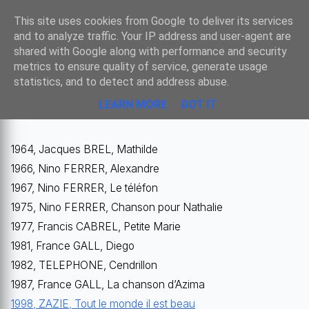
Sombre
This site uses cookies from Google to deliver its services
and to analyze traffic. Your IP address and user-agent are
shared with Google along with performance and security
metrics to ensure quality of service, generate usage
CHANSONS AUTOUR DES PRÉNOMS
statistics, and to detect and address abuse.
LEARN MORE
GOT IT
1964, Jacques BREL, Mathilde
1966, Nino FERRER, Alexandre
1967, Nino FERRER, Le téléfon
1975, Nino FERRER, Chanson pour Nathalie
1977, Francis CABREL, Petite Marie
1981, France GALL, Diego
1982, TELEPHONE, Cendrillon
1987, France GALL, La chanson d’Azima
1998, ZAZIE, Tout le monde il est beau