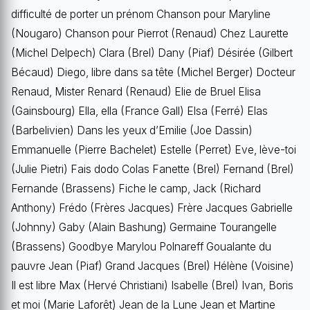
difficulté de porter un prénom Chanson pour Maryline
(Nougaro) Chanson pour Pierrot (Renaud) Chez Laurette
(Michel Delpech) Clara (Brel) Dany (Piaf) Désirée (Gilbert
Bécaud) Diego, libre dans sa tête (Michel Berger) Docteur
Renaud, Mister Renard (Renaud) Elie de Bruel Elisa
(Gainsbourg) Ella, ella (France Gall) Elsa (Ferré) Elas
(Barbelivien) Dans les yeux d’Emilie (Joe Dassin)
Emmanuelle (Pierre Bachelet) Estelle (Perret) Eve, lève-toi
(Julie Pietri) Fais dodo Colas Fanette (Brel) Fernand (Brel)
Fernande (Brassens) Fiche le camp, Jack (Richard
Anthony) Frédo (Frères Jacques) Frère Jacques Gabrielle
(Johnny) Gaby (Alain Bashung) Germaine Tourangelle
(Brassens) Goodbye Marylou Polnareff Goualante du
pauvre Jean (Piaf) Grand Jacques (Brel) Hélène (Voisine)
Il est libre Max (Hervé Christiani) Isabelle (Brel) Ivan, Boris
et moi (Marie Laforêt) Jean de la Lune Jean et Martine