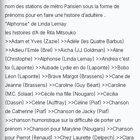
nom des stations de métro Parisien sous la forme de
prénoms pour en faire une histoire d’adultère ..
"Alphonse" de Linda Lemay
les histoires d’A de Rita Mitsouko
>>Adam et Yves (Zazie) >>Adèle (les Quatre Barbus)
>>Adieu l’Emile (Brel) >>Aïcha (J.J. Goldman) >>Aline
(Christophe) >>Alphonse (Linda Lemay) >>Andréa c’est
toi (Lapointe) >>Aubade Lydie en do (Lapointe) >>Bobo
Léon (Lapointe) >>Brave Margot (Brassens) >>Cane de
Jeanne (Brassens) >>Caroline (Guy Béart) >>Caroline
(M.C. Solaar) >>Cécile ma fille (Nougaro) >>Cécilia
(Dassin) >>Céline (Auffray) >>Céline (Piaf) >>Chanson
de Catherine (Piaf) >>Chanson de Jacky (Piaf)
>>chanson humoristique sur la difficulté de porter un
prénom >>Chanson pour Maryline (Nougaro) >>Chanson
pour Pierrot (Renaud) >>Chez Laurette (Delpech) >>Clara