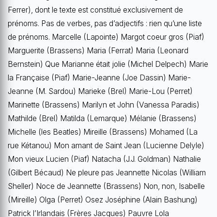
Ferrer), dont le texte est constitué exclusivement de
prénoms. Pas de verbes, pas d’adjectifs : rien qu’une liste
de prénoms. Marcelle (Lapointe) Margot coeur gros (Piaf)
Marguerite (Brassens) Maria (Ferrat) Maria (Leonard
Bernstein) Que Marianne était jolie (Michel Delpech) Marie
la Française (Piaf) Marie-Jeanne (Joe Dassin) Marie-
Jeanne (M. Sardou) Marieke (Brel) Marie-Lou (Perret)
Marinette (Brassens) Marilyn et John (Vanessa Paradis)
Mathilde (Brel) Matilda (Lemarque) Mélanie (Brassens)
Michelle (les Beatles) Mireille (Brassens) Mohamed (La
rue Kétanou) Mon amant de Saint Jean (Lucienne Delyle)
Mon vieux Lucien (Piaf) Natacha (J.J. Goldman) Nathalie
(Gilbert Bécaud) Ne pleure pas Jeannette Nicolas (William
Sheller) Noce de Jeannette (Brassens) Non, non, Isabelle
(Mireille) Olga (Perret) Osez Joséphine (Alain Bashung)
Patrick l’Irlandais (Frères Jacques) Pauvre Lola