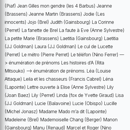
(Piaf) Jean Gilles mon gendre (les 4 Barbus) Jeanne
(Brassens) Jeanne Martin (Brassens) Jodie (Les
innocents) Jojo (Brel) Judith (Gainsbourg) La Corinne
(Perret) La fanette de Brel La faute à Eve (Anne Sylvestre)
La petite Marie (Brassens) Laetitia (Gainsbourg) Laetitia
(J.J. Goldman) Laura (J.J. Goldman) Le cul de Lucette
(Perret) Le métro (Pierre Perret) Le téléfon (Nino Ferrer) —
> énumération de prénoms Les histoires d’A (Rita
Mitsouko) —> énumération de prénoms. Léa (Louise
Attaque) Leila et les chasseurs (Francis Cabrel) Léna
(Lapointe) Lettre ouverte à Elise (Anne Sylvestre) Lily
(Joan Baez) Lily (Perret) Linda (fox de Yvette Giraud) Lisa
(J.J. Goldman) Lucie (Balavoine) Lucie (Obispo) Lucille
(Michel Jonasz) Madame Mado m’a dit (Lapointe)
Madeleine (Brel) Mademoiselle Chang (Berger) Manon
(Gainsbourg) Manu (Renaud) Marcel et Roger (Nino