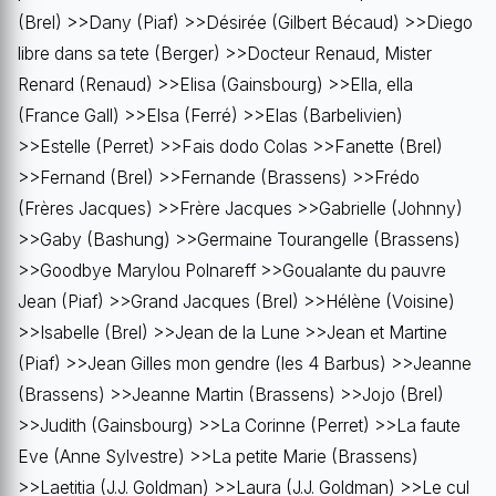
(Brel) >>Dany (Piaf) >>Désirée (Gilbert Bécaud) >>Diego
libre dans sa tete (Berger) >>Docteur Renaud, Mister
Renard (Renaud) >>Elisa (Gainsbourg) >>Ella, ella
(France Gall) >>Elsa (Ferré) >>Elas (Barbelivien)
>>Estelle (Perret) >>Fais dodo Colas >>Fanette (Brel)
>>Fernand (Brel) >>Fernande (Brassens) >>Frédo
(Frères Jacques) >>Frère Jacques >>Gabrielle (Johnny)
>>Gaby (Bashung) >>Germaine Tourangelle (Brassens)
>>Goodbye Marylou Polnareff >>Goualante du pauvre
Jean (Piaf) >>Grand Jacques (Brel) >>Hélène (Voisine)
>>Isabelle (Brel) >>Jean de la Lune >>Jean et Martine
(Piaf) >>Jean Gilles mon gendre (les 4 Barbus) >>Jeanne
(Brassens) >>Jeanne Martin (Brassens) >>Jojo (Brel)
>>Judith (Gainsbourg) >>La Corinne (Perret) >>La faute
Eve (Anne Sylvestre) >>La petite Marie (Brassens)
>>Laetitia (J.J. Goldman) >>Laura (J.J. Goldman) >>Le cul