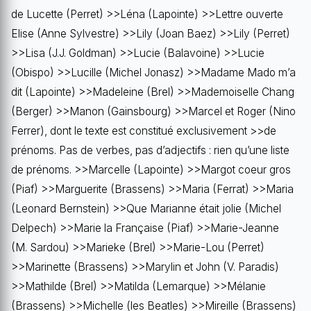
de Lucette (Perret) >>Léna (Lapointe) >>Lettre ouverte
Elise (Anne Sylvestre) >>Lily (Joan Baez) >>Lily (Perret)
>>Lisa (J.J. Goldman) >>Lucie (Balavoine) >>Lucie
(Obispo) >>Lucille (Michel Jonasz) >>Madame Mado m’a
dit (Lapointe) >>Madeleine (Brel) >>Mademoiselle Chang
(Berger) >>Manon (Gainsbourg) >>Marcel et Roger (Nino
Ferrer), dont le texte est constitué exclusivement >>de
prénoms. Pas de verbes, pas d’adjectifs : rien qu’une liste
de prénoms. >>Marcelle (Lapointe) >>Margot coeur gros
(Piaf) >>Marguerite (Brassens) >>Maria (Ferrat) >>Maria
(Leonard Bernstein) >>Que Marianne était jolie (Michel
Delpech) >>Marie la Française (Piaf) >>Marie-Jeanne
(M. Sardou) >>Marieke (Brel) >>Marie-Lou (Perret)
>>Marinette (Brassens) >>Marylin et John (V. Paradis)
>>Mathilde (Brel) >>Matilda (Lemarque) >>Mélanie
(Brassens) >>Michelle (les Beatles) >>Mireille (Brassens)