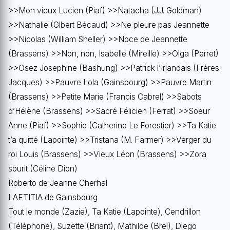
>>Mon vieux Lucien (Piaf) >>Natacha (J.J. Goldman)
>>Nathalie (Glbert Bécaud) >>Ne pleure pas Jeannette
>>Nicolas (William Sheller) >>Noce de Jeannette
(Brassens) >>Non, non, Isabelle (Mireille) >>Olga (Perret)
>>Osez Josephine (Bashung) >>Patrick l’Irlandais (Frères
Jacques) >>Pauvre Lola (Gainsbourg) >>Pauvre Martin
(Brassens) >>Petite Marie (Francis Cabrel) >>Sabots
d’Hélène (Brassens) >>Sacré Félicien (Ferrat) >>Soeur
Anne (Piaf) >>Sophie (Catherine Le Forestier) >>Ta Katie
t’a quitté (Lapointe) >>Tristana (M. Farmer) >>Verger du
roi Louis (Brassens) >>Vieux Léon (Brassens) >>Zora
sourit (Céline Dion)
Roberto de Jeanne Cherhal
LAETITIA de Gainsbourg
Tout le monde (Zazie), Ta Katie (Lapointe), Cendrillon
(Téléphone), Suzette (Briant), Mathilde (Brel), Diego