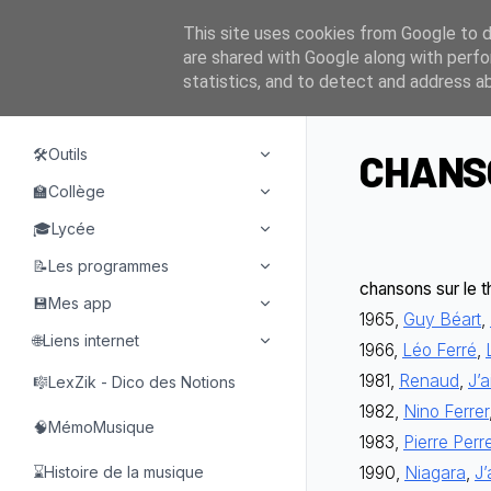
This site uses cookies from Google to de
are shared with Google along with perfo
statistics, and to detect and address a
NAVIGATION
🛠️Outils
CHANSO
🏫Collège
🎓Lycée
📝Les programmes
chansons sur le 
💾Mes app
1965,
Guy Béart
,
🌐Liens internet
1966,
Léo Ferré
,
1981,
Renaud
,
J’a
🎼LexZik - Dico des Notions
1982,
Nino Ferrer
🧠MémoMusique
1983,
Pierre Perr
⌛Histoire de la musique
1990,
Niagara
,
J’