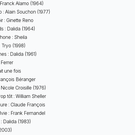
 Franck Alamo (1964)
 : Alain Souchon (1977)
ir : Ginette Reno
ds : Dalida (1964)
hone : Sheila
 Tryo (1998)
es : Dalida (1961)
 Ferrer
it une fois
rançois Béranger
icole Croisille (1976)
p tôt : William Sheller
ure : Claude François
vie : Frank Fernandel
 Dalida (1983)
(2003)