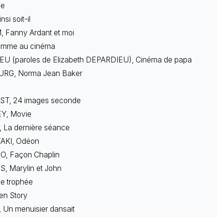
ue
si soit-il
 Fanny Ardant et moi
omme au cinéma
U (paroles de Elizabeth DEPARDIEU), Cinéma de papa
RG, Norma Jean Baker
ST, 24 images seconde
Y, Movie
La dernière séance
AKI, Odéon
, Façon Chaplin
, Marylin et John
Le trophée
en Story
 Un menuisier dansait