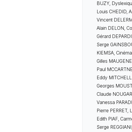
BUZY, Dyslexiq
Louis CHEDID, Ain
Vincent DELERM,
Alain DELON, C
Gérard DEPARDIE
Serge GAINSBOU
KIEMSA, Cinéma
Gilles MAUGENE
Paul MCCARTNE
Eddy MITCHELL, 
Georges MOUST
Claude NOUGARO
Vanessa PARADIS
Pierre PERRET, 
Edith PIAF, Carm
Serge REGGIANI,