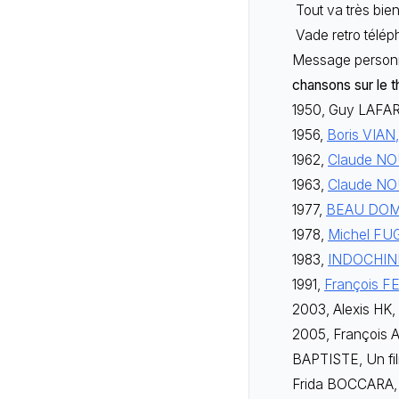
Tout va très bie
Vade retro télép
Message personne
chansons sur le 
1950, Guy LAFARG
1956,
Boris VIAN
1962,
Claude NO
1963,
Claude NO
1977,
BEAU DOM
1978,
Michel FUG
1983,
INDOCHINE
1991,
François F
2003, Alexis HK,
2005, François 
BAPTISTE, Un fil
Frida BOCCARA, 