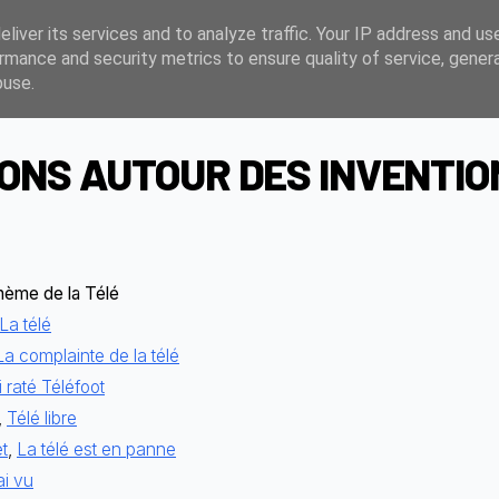
liver its services and to analyze traffic. Your IP address and us
rmance and security metrics to ensure quality of service, gene
buse.
NS AUTOUR DES INVENTIO
thème de la Télé
La télé
La complainte de la télé
i raté Téléfoot
,
Télé libre
et
,
La télé est en panne
ai vu