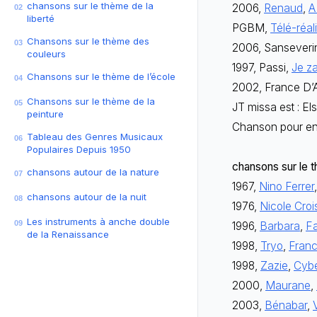
chansons sur le thème de la
2006,
Renaud
,
A
02
liberté
PGBM,
Télé-réali
Chansons sur le thème des
03
2006, Sanseverin
couleurs
1997, Passi,
Je z
Chansons sur le thème de l’école
04
2002, France D’A
Chansons sur le thème de la
05
JT missa est : El
peinture
Chanson pour enfa
Tableau des Genres Musicaux
06
Populaires Depuis 1950
chansons sur le 
chansons autour de la nature
07
1967,
Nino Ferrer
chansons autour de la nuit
08
1976,
Nicole Crois
Les instruments à anche double
09
1996,
Barbara
,
F
de la Renaissance
1998,
Tryo
,
Fran
1998,
Zazie
,
Cyb
2000,
Maurane
,
2003,
Bénabar
,