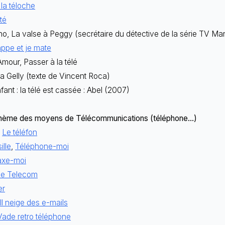
 la téloche
té
o, La valse à Peggy (secrétaire du détective de la série TV Ma
appe et je mate
mour, Passer à la télé
sa Gelly (texte de Vincent Roca)
nt : la télé est cassée : Abel (2007)
thème des moyens de Télécommunications (téléphone...)
,
Le téléfon
ille
,
Téléphone-moi
axe-moi
ce Telecom
er
Il neige des e-mails
Vade retro téléphone