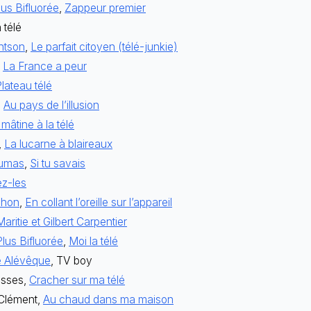
us Bifluorée
,
Zappeur premier
a télé
ntson
,
Le parfait citoyen (télé-junkie)
,
La France a peur
lateau télé
,
Au pays de l’illusion
 mâtine à la télé
,
La lucarne à blaireaux
umas
,
Si tu savais
ez-les
chon
,
En collant l’oreille sur l’appareil
Maritie et Gilbert Carpentier
lus Bifluorée
,
Moi la télé
e Alévêque
, TV boy
isses,
Cracher sur ma télé
Clément,
Au chaud dans ma maison