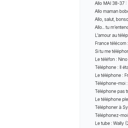
Allo MAI 38-37 :
Allo maman bobo
Allo, salut, bonso
Allo... tu m’enten
L’amour au télép
France télécom :
Si tu me téléphon
Le téléfon : Nino
Téléphone : Il éta
Le téléphone : F
Téléphone-moi : N
Téléphone pas tro
Le téléphone ple
Téléphoner à Syl
Téléphonez-moi :
Le tube : Wally 