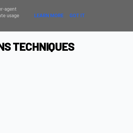
Sombre
er-agent
rate usage
LEARN MORE
GOT IT
NS TECHNIQUES