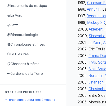
1992,
Chanson Pl
🎻Instruments de musique
1996,
Arthur H
, L
👄La Voix
1997,
Renaud Ha
1998,
Mickey 3D
🎷Jazz
2000,
Aldebert
,
P
🌍Ethnomusicologie
2000,
Sinsemilia
2001,
Tri Yann
,
A
📆Chronologies et frises
2002, Eric Toulis
💀Le Dies Irae
2003,
Emma Da
2003,
Tryo
,
Sort
📋Chansons à thème
2005,
Alain Sou
🗝️Gardiens de la Terre
2005,
Bénabar
,
2005,
Chanson P
2005,
Christoph
🏆ARTICLES POPULAIRES
2005, Entre 2 ca
chansons autour des émotions
01
2005, Monsieur 