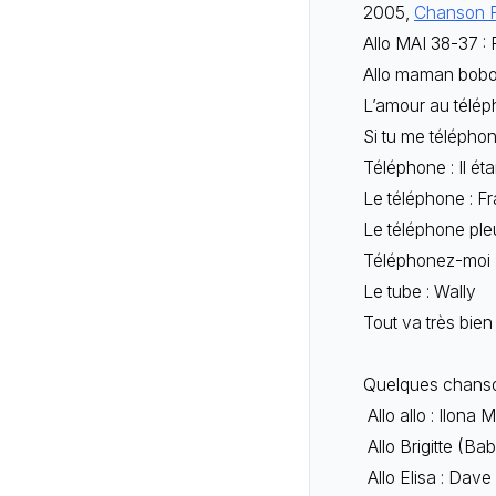
2005,
Chanson P
Allo MAI 38-37 :
Allo maman bobo
L’amour au télép
Si tu me téléphon
Téléphone : Il éta
Le téléphone : F
Le téléphone ple
Téléphonez-moi :
Le tube : Wally
Tout va très bie
Quelques chanso
Allo allo : Ilona
Allo Brigitte (Ba
Allo Elisa : Dave