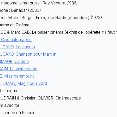
n madame la marquise : Ray Ventura (1936)
hone : Bénabar (2003)
l : Michel Berger, Françoise Hardy (répondeur) (1973)
thème du Cinéma
E & Marc CAB, Le baiser cinéma (extrait de l’opérette « Il faut
, Cinématographe
UGARO, Le cinéma
UGARO, Chanson pour Marylin
MAGE, Cinéma
AIN, La vieille dame
, Miss paramount
ELDMAN, Magic’boul’vard
 Le ringard
AUDRAIN & Christian OLIVIER, Cinémascope
m avec toi
L’année où Piccoli