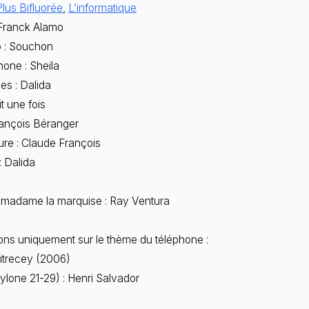
lus Bifluorée
,
L’informatique
 Franck Alamo
 : Souchon
hone : Sheila
es : Dalida
it une fois
rançois Béranger
ure : Claude François
 Dalida
n madame la marquise : Ray Ventura
ns uniquement sur le thème du téléphone :
 Mitrecey (2006)
bylone 21-29) : Henri Salvador