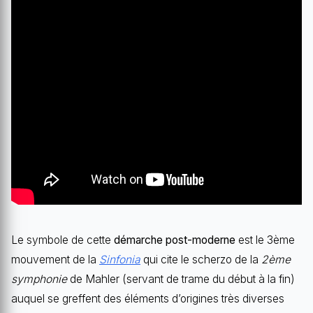
Le symbole de cette
démarche post-moderne
est le 3ème
mouvement de la
Sinfonia
qui cite le scherzo de la
2ème
symphonie
de Mahler (servant de trame du début à la fin)
auquel se greffent des éléments d’origines très diverses