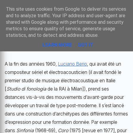
Sombre
This site uses cookies from Google to deliver its services
and to analyze traffic. Your IP address and user-agent are
shared with Google along with performance and security
metrics to ensure quality of service, generate usage
LA DÉMARCHE POST-MODERNE DE
statistics, and to detect and address abuse.
LUCIANO BERIO
LEARN MORE
GOT IT
A la fin des années 1960,
Luciano Berio
, qui avait été un
compositeur sériel et électroacousticien (il avait fondé le
premier studio de musique électroacoustique en Italie
[
Studio di fonologia
de la RAI à Milan]), prend ses
distances vis-à-vis des mouvements d’avant-garde pour
développer un travail de type post-moderne. Il s’est lancé
dans une construction d’archétypes des différentes formes
d’expression pour une formation donnée. Par exemple
dans
Sinfonia
(1968-69),
Coro
(1975 [revue en 1977], pour