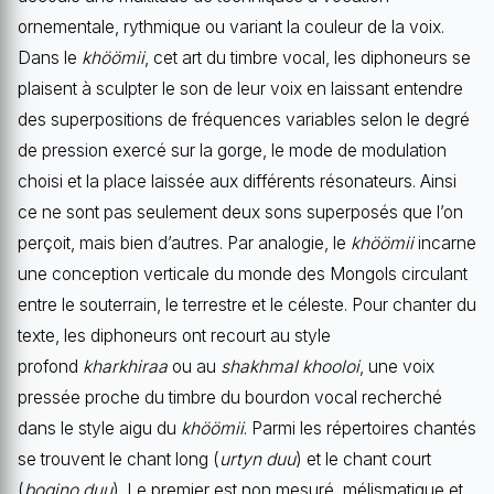
ornementale, rythmique ou variant la couleur de la voix.
Dans le
khöömii
, cet art du timbre vocal, les diphoneurs se
plaisent à sculpter le son de leur voix en laissant entendre
des superpositions de fréquences variables selon le degré
de pression exercé sur la gorge, le mode de modulation
choisi et la place laissée aux différents résonateurs. Ainsi
ce ne sont pas seulement deux sons superposés que l’on
perçoit, mais bien d’autres. Par analogie, le
khöömii
incarne
une conception verticale du monde des Mongols circulant
entre le souterrain, le terrestre et le céleste. Pour chanter du
texte, les diphoneurs ont recourt au style
profond
kharkhiraa
ou au
shakhmal khooloi
, une voix
pressée proche du timbre du bourdon vocal recherché
dans le style aigu du
khöömii
. Parmi les répertoires chantés
se trouvent le chant long (
urtyn duu
) et le chant court
(
bogino duu
). Le premier est non mesuré, mélismatique et