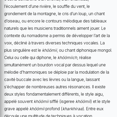
l’écoulement d’une rivière, le souffle du vent, le
grondement de la montagne, le cris d’un loup, un chant
d’oiseau, ou encore le contours mélodique des tableaux
naturels que les musiciens traditionnels aiment jouer. Le
contexte du nomadisme a permis de développer l’art de la
voix, décliné à travers diverses techniques vocales. La
plus singulière est le
khöömii
, ou chant diphonique mongol.
Celui ou celle qui diphone, le
khöömiich
, réalise
simultanément un bourdon vocal par dessus lequel une
mélodie d’harmoniques se déploie par la modulation de la
cavité buccale avec les lèvres ou la langue, laissant
s’échapper de nombreuses autres résonances. Il existe
deux styles fondamentalement différents, le style aigu,
appelé souvent
khöömii
sifflé (isgeree
khöömii
) et le style
grave appelé
khöömii
profond (
kharkhiraa
). Entre eux
découle une multitude de techniques à vocation