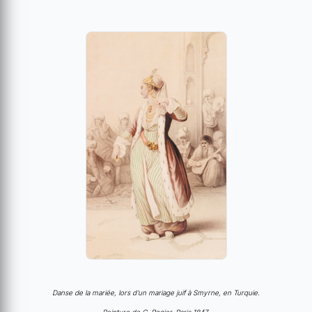
Danse de la mariée, lors d’un mariage juif à Smyrne, en Turquie.
Peinture de C. Rogier, Paris 1847.