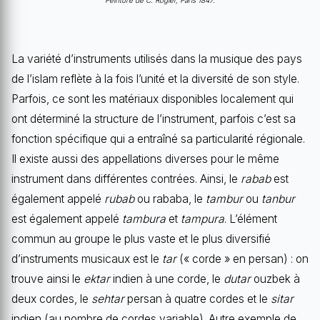
La variété d’instruments utilisés dans la musique des pays
de l’islam reflète à la fois l’unité et la diversité de son style.
Parfois, ce sont les matériaux disponibles localement qui
ont déterminé la structure de l’instrument, parfois c’est sa
fonction spécifique qui a entraîné sa particularité régionale.
Il existe aussi des appellations diverses pour le même
instrument dans différentes contrées. Ainsi, le
rabab
est
également appelé
rubab
ou rababa, le
tambur
ou
tanbur
est également appelé
tambura
et
tampura
. L’élément
commun au groupe le plus vaste et le plus diversifié
d’instruments musicaux est le
tar
(« corde » en persan) : on
trouve ainsi le
ektar
indien à une corde, le
dutar
ouzbek à
deux cordes, le
sehtar
persan à quatre cordes et le
sitar
indien (au nombre de cordes variable). Autre exemple de