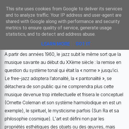
Sombre
This site uses cookies from Google to deliver its services
and to analyze traffic. Your IP address and user-agent are
shared with Google along with performance and security
metrics to ensure quality of service, generate usage
ANNÉES 60’ : L’APORIE ?
statistics, and to detect and address abuse.
LEARN MORE
GOT IT
A partir des années 1960, le jazz subit le même sort que la
musique savante au début du XXème siècle : la remise en
question du système tonal qui était la « norme » jusqu’ici.
Le free-jazz adoptera l’atonalité, la « pantonalité », se
détachera de son public qui ne comprendra plus cette
musique devenue trop intellectuelle et frisera le conceptuel
(Ornette Coleman et son système harmolodique en est un
exemple), le spirituel, le mysticisme parfois (Sun Ra et sa
philosophie cosmique). L'art est défini non par les
propriétés esthétiques des objets ou des œuvres, mais