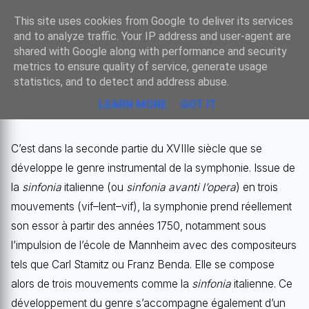
Sombre
This site uses cookies from Google to deliver its services
and to analyze traffic. Your IP address and user-agent are
shared with Google along with performance and security
metrics to ensure quality of service, generate usage
LE TESTAMENT SYMPHONIQUE DE
statistics, and to detect and address abuse.
MOZART : LA « JUPITER »
LEARN MORE
GOT IT
C’est dans la seconde partie du XVIIIe siècle que se
développe le genre instrumental de la symphonie. Issue de
la
sinfonia
italienne (ou
sinfonia avanti l’opera
) en trois
mouvements (vif–lent–vif), la symphonie prend réellement
son essor à partir des années 1750, notamment sous
l’impulsion de l’école de Mannheim avec des compositeurs
tels que Carl Stamitz ou Franz Benda. Elle se compose
alors de trois mouvements comme la
sinfonia
italienne. Ce
développement du genre s’accompagne également d’un