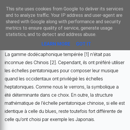
Sombre
This site uses cookies from Google to deliver its services
and to analyze traffic. Your IP address and user-agent are
shared with Google along with performance and security
metrics to ensure quality of service, generate usage
L’ÉCHELLE PENTATONIQUE CHINOISE :
statistics, and to detect and address abuse.
STRUCTURE ET SYMBOLIQUE
LEARN MORE
GOT IT
La gamme dodécaphonique tempérée [1] n’était pas
inconnue des Chinois [2]. Cependant, ils ont préféré utiliser
les échelles pentatoniques pour composer leur musique
quand les occidentaux ont privilégié les échelles
heptatoniques. Comme nous le verrons, la symbolique a
été déterminante dans ce choix. En outre, la structure
mathématique de l’échelle pentatonique chinoise, si elle est
identique à celle du blues, reste toutefois fort différente de
celle qu’ont choisi par exemple les Japonais.