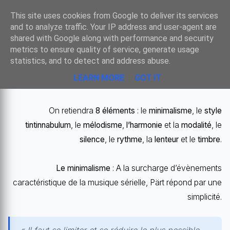
Sombre
This site uses cookies from Google to deliver its services
and to analyze traffic. Your IP address and user-agent are
shared with Google along with performance and security
metrics to ensure quality of service, generate usage
ARVO PÄRT - ELÉMENTS DU LANGAGE
statistics, and to detect and address abuse.
MUSICAL
LEARN MORE
GOT IT
On retiendra
8 éléments
: le
minimalisme
, le
style
tintinnabulum
, le
mélodisme
,
l’harmonie
et la
modalité
, le
silence
, le
rythme
, la
lenteur
et le
timbre
.
Le minimalisme
: A la surcharge d’évènements
caractéristique de la musique sérielle, Pärt répond par une
simplicité.